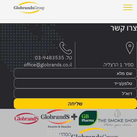
הודעות למשקיעים
אודות
קשרי משקיעים
חברי הנהלה
צרו קשר
לעבוד בקבוצה
עברית
English
טל.
03-9483535
ספיר 1 הרצליה
office@globrands.co.il
שליחה
הסדרי