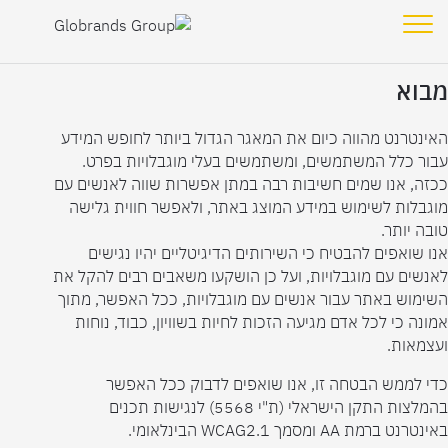
הסדרי נגישות
אודות
קשרי משקיעים
חברי הנהלה
מבוא
לעבוד בקבוצה
עברית
האינטרנט מהווה כיום את המאגר הגדול ביותר לחופש המידע
English
עבור כלל המשתמשים, ומשתמשים בעלי מוגבלויות בפרט.
ככזה, אנו שמים חשיבות רבה במתן אפשרות שווה לאנשים עם
מוגבלות לשימוש במידע המוצג באתר, ולאפשר חווית גלישה
טובה יותר.
אנו שואפים להבטיח כי השירותים הדיגיטליים יהיו נגישים
לאנשים עם מוגבלויות, ועל כן הושקעו משאבים רבים להקל את
השימוש באתר עבור אנשים עם מוגבלויות, ככל האפשר, מתוך
אמונה כי לכל אדם מגיעה הזכות לחיות בשוויון, כבוד, נוחות
ועצמאות.
כדי לממש הבטחה זו, אנו שואפים לדבוק ככל האפשר
בהמלצות התקן הישראלי (ת"י 5568) לנגישות תכנים
באינטרנט ברמת AA ומסמך WCAG2.1 הבינלאומי.