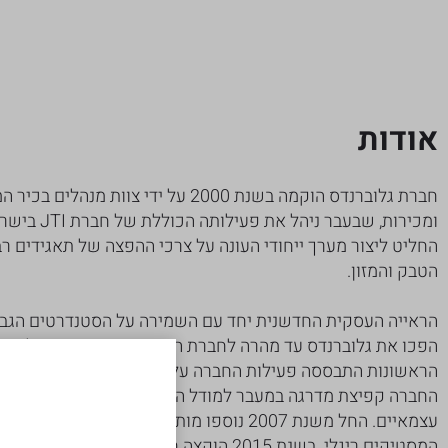
אודות
חברת גלוברנדס הוקמה בשנת 2000 על ידי צוות מנ
ומכירות, שבעבר ני
החליט ליצור מערך ייחודי העונה על צרכי ההפצה של תאגידים ר
הטבק והמזון.
הראייה העסקית החדשנית יחד עם השמירה על הסטנדרטים הגבוה
הפכו את גלוברנדס עד מהרה לחברת הפצה קמעונאית מובילה בי
החברה קפיצת מדרגה במעבר למודל הפצה ישירה במקום מודל ה
המסטיקים ריגלי. בשנת 2015 הוקצה חטיבת ממתקים 