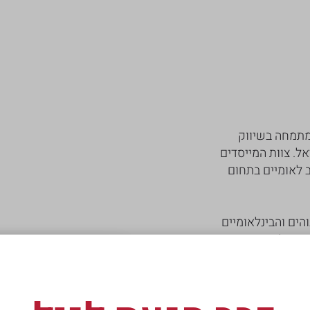
הלים בכיר המתמחה בשיווק
הל את פעילותה הכוללת של חברת JTI בישראל. צוות המייסדים
ב לאומיים בתחום
ים והבינלאומיים
שראל. בשנותיה
הראשונות התבססה פעילות החברה על הפצת מותגי קונצרן JTI, בשנת 2006 ביצעה
מבוסס על מפיצים
עצמאיים. החל משנת 2007 נוספו מותגי קונצרן BAT ומשנת 2013 מותגי קונצרן
וחטיפים עצמאית נפרדת