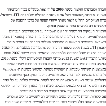
חברת גלוברנדס הוקמה בשנת 2000 על ידי צוות מנהלים בכיר המתמחה
בשיווק ומכירות, שבעבר ניהל את פעילותה הכוללת של חברת JTI בישראל.
צוות המייסדים החליט ליצור מערך ייחודי העונה על צרכי ההפצה של
תאגידים רב לאומיים בתחום הטבק והמזון.
הראייה העסקית החדשנית יחד עם השמירה על הסטנדרטים הגבוהים
והבינלאומיים הפכו את גלוברנדס עד מהרה לחברת הפצה קמעונאית מובילה
בישראל. בשנותיה הראשונות התבססה פעילות החברה על הפצת מותגי
קונצרן JTI, בשנת 2006 ביצעה החברה קפיצת מדרגה במעבר למודל הפצה
ישירה במקום מודל המבוסס על מפיצים עצמאיים. החל משנת 2007 נוספו
מותגי קונצרן BAT ומשנת 2013 מותגי קונצרן המסטיקים ריגלי. בשנת 2015
הוקצה חטיבת ממתקים וחטיפים עצמאית נפרדת מחטיבת מוצרי העישון.
באמצעות תשתית טכנולוגית ואנושית מצוינת ושימוש בשיטת ה- Van-Sale
גלוברנדס מבטיחה לשותפיה האסטרטגיים חיסכון בזמן, כסף ומשאבים
ניהוליים. שיטת ה- VS מאפשרת לחברה לקחת אחריות כוללת על כל אחד
מהמותגים אותם היא משווקת משלב היבוא דרך המערך השיווקי ועד לשלבי
המכירה המתבצעים בביקור אחד בנקודת המכירה הקמעונאית.
עם לקוחות חברת גלוברנדס נמנים תאגידים רב לאומיים גדולים ומוכרים
הדורשים מענה כולל וייחודי בסטנדרטיים בינלאומיים. מטריית השירותים