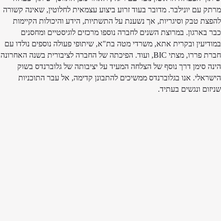
מרתק עם יונילבר. מדובר בעוד זרוע ביצוע עצמאית לחלוטין, שאינה קשורה
להפצת טבק וסיגריות, אך נשענת על התשתיות, הידע והיכולות הקיימות
כבר בארגון. במרוצת השנים לחברה נוספו מרכזים לוגיסטיים ומחסנים
במודיעין ובקרית אתא, משרדי מטה בת"א, שיתופי פעולה נוספים נולדו עם
חברת פררו, מצתי BIC, ועוד. הפיכתה של החברה לציבורית בשנה האחרונה
הינה סימן דרך נוסף של הצלחה המעיד על יציבותה של גלוברנדס בשוק
הישראלי. אנו בגלוברנדס ממשיכים להתבונן קדימה, אל עבר התוכניות
שניזום ונגשים בעתיד.