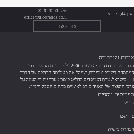
טל.
03-9483535
הגנן 44, מודיעין
office@globrands.co.il
צור קשר
אודות גלוברנדס
חברת גלוברנדס הוקמה בשנת 2000 על ידי צוות מנהלים בכיר
המתמחה בשיווק ומכירות, שניהל את פעילותה הכוללת של חברת
JTI בישראל. צוות המייסדים החליט ליצור מערך ייחודי העונה על
צרכי ההפצה של תאגידים רב לאומיים בתחום הטבק והמזון.
תפריטים נוספים
דרושים
צור קשר
הצהרת נגישות