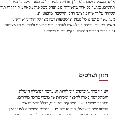
אותה מספקת גלוברנדס ללקוחותיה מבטיחה להם מענה מקצועי במגוון
תחומים, כאשר כל אחד מהשירותים מתנהל בשקיפות מלאה מול הלקוח תוך
שמירה על דו שיח מקצועי רחב, הקשבה ומקצועיות.
מעל עשרים שנים של מצוינות ושביעות רצון מצד לקוחותינו ושותפינו
האסטרטגיים גורמים לנו לשאוף לעבר יעדים חדשים ולקביעת רף מצוינות
גבוה לכלל חברות ההפצה והקמעונאות בישראל.
חזון וערכים
ייעוד חברת גלוברנדס הינו להיות המערכת המובילה היעילה
והמתקדמת בארץ להפצה ומכירות של מוצרי צריכה מהירים,
ובעיקר מוצרי עישון, ממתקים וחטיפים, לכלל הקמעונאים
הרלוונטיים בישראל, תוך הגדלת מגוון וכמויות המוצרים לאורך זמן
באופן רצוף ומתמיד, הרחבת מערך הספקים של החברה, גיוון נדבכי