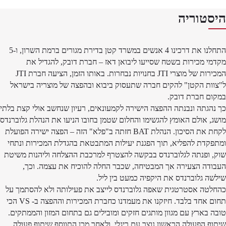
היסטוריה
התחלנו את דרכינו 4 אנשים במשרד קטן בדירת מגורים ברמת השרון, ו-5
מקדמי מכירות בשטח שסייעו ליבואן דאז – חברת דובק, להגדיל את
המכירות של מוצרי JTI בחנויות נבחרות. באותו הזמן, הציעה חברת JTI
ל"צוות הקטן" להקים חברה שתעסוק ביבוא ובהפצה של מוצריה בישראל
במקום חברת דובק.
כך נהגתה ונבנתה ההפצה הישירה לקמעונאים, רעיון שנחשב אולי קצת בלתי
מושג, אולם האומץ להגשימו והחלום שטמן בחובו הניעו את הנהלת גלוברנדס
לקחת את הסיכון. הנהלת BAT חזתה ב"פלא" הזה – הפצה ישירה הפועלת
ומתפקדת להפליא, תוך הפגנת יעילות המתבטאת בהגדלת המכירות ונתחי
שוק, ופנתה לגלוברנדס בבקשה להצטרף למרכבת ההצלחה וליהנות משיטת
העבודה הצעירה אך המבטיחה, שכבר החלה להוכיח את עצמה. וכך,
שילשה גלוברנדס את היקפיה כמעט בין ליל.
כהחלטה אסטרטגית שאפה גלוברנדס לייצב את פעילותה ולא להסתמך על
תחום אחד בלבד. חיזקנו את מעמדנו כחברת המכירות וההפצה ב- VS הכי
טובה בארץ עם מגוון מותגים חזקים ומובילים גם בתחום המזון והממתקים.
שיתוף הפעולה הראשון נוצר עם ריגלי, ולאחר מכן התווסף שיתוף פעולה