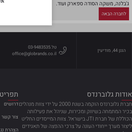
אז
ג'בלנה, משקה הסודה ספארק ועוד.
לחברה הבאה
טל.
03-9483535
הגנן 44, מודיעין
office@globrands.co.il
אודות גלוברנדס
תפריטי
חברת גלוברנדס הוקמה בשנת 2000 על ידי צוות מנהלים
דרושים
בכיר המתמחה בשיווק ומכירות, שניהל את פעילותה
צור קשר
הכוללת של חברת JTI בישראל. צוות המייסדים החליט
ליצור מערך ייחודי העונה על צרכי ההפצה של תאגידים
הצהרת נג