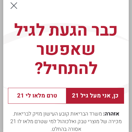
והכנסותיה והיא כיום חברת הטבק השניה בגודלה
והצומחת ביותר בישראל. חברת JTI היא חברה
בינלאומית מובילה בתחום הטבק והאידוי, הפועלת
כבר הגעת לגיל
ביותר מ-130 שווקים ברחבי העולם, מונה מעל
46,000 עובדים, ומרכזה בז'נבה, שווייץ.
שאפשר
להתחיל?
קרא עוד
כן, אני מעל גיל 21
טרם מלאו לי 21
אזהרה:
משרד הבריאות קובע העישון מזיק לבריאות.
מכירה של מוצרי טבק ואלכוהול למי שטרם מלאו לו 21
אסורה בהחלט.